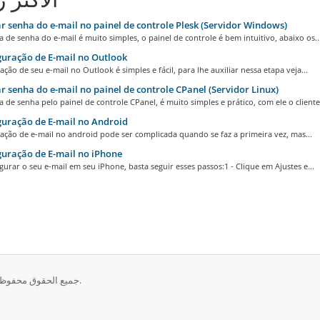
r senha do e-mail no painel de controle Plesk (Servidor Windows)
de senha do e-mail é muito simples, o painel de controle é bem intuitivo, abaixo os..
uração de E-mail no Outlook
ação de seu e-mail no Outlook é simples e fácil, para lhe auxiliar nessa etapa veja...
r senha do e-mail no painel de controle CPanel (Servidor Linux)
de senha pelo painel de controle CPanel, é muito simples e prático, com ele o cliente.
uração de E-mail no Android
ação de e-mail no android pode ser complicada quando se faz a primeira vez, mas...
uração de E-mail no iPhone
gurar o seu e-mail em seu iPhone, basta seguir esses passos:1 - Clique em Ajustes e...
حقوق الطبع والنشر © 2026 Insidesign Tecnologia em Web. جميع الحقوق محفوظة.