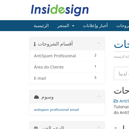
روحات
أخبار وإعلانات
المتجر
الرئيسية
حات
أقسام الشروحات
2
AntiSpam Profissional
ابة الرئيسية
1
Área do Cliente
5
E-mail
حات
وسوم
AntiS
Tutoria
antispam
profissional
email
do Ant
يارة
الدعم الفني