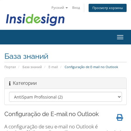
Русский
Вход
Просмотр корзины
Пере
нави
База знаний
Портал
База знаний
E-mail
Configuração de E-mail no Outlook
Категории
Configuração de E-mail no Outlook
A configuração de seu e-mail no Outlook é