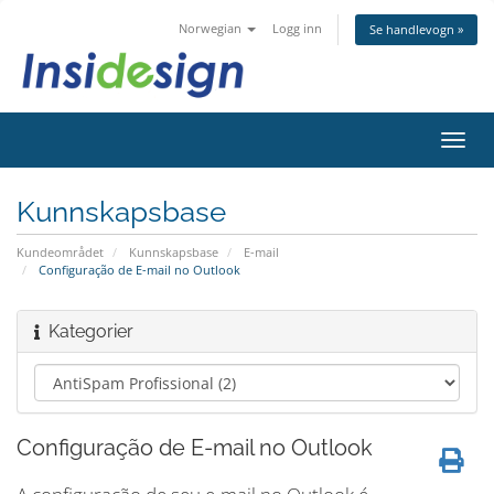
Norwegian
Logg inn
Se handlevogn »
Bytt
navig
Kunnskapsbase
Kundeområdet
Kunnskapsbase
E-mail
Configuração de E-mail no Outlook
Kategorier
Configuração de E-mail no Outlook