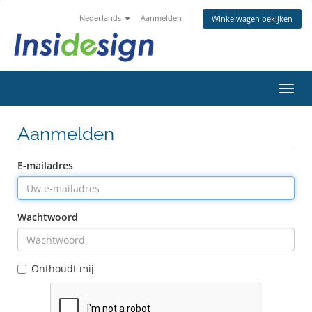
Nederlands
Aanmelden
Winkelwagen bekijken
Navig
in-/u
Aanmelden
E-mailadres
Wachtwoord
Onthoudt mij