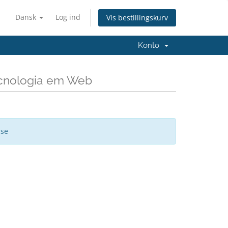
Dansk
Log ind
Vis bestillingskurv
Konto
Tecnologia em Web
ise