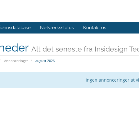
idensdatabase
Netværksstatus
Kontakt os
heder
Alt det seneste fra Insidesign 
Annonceringer
august 2026
Ingen annonceringer at v