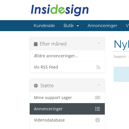
Kundeside
Butik
Annonceringer
V
Ny
Efter måned
Ældre annonceringer...
Support
Vis RSS Feed
Støtte
Mine support sager
Annonceringer
Vidensdatabase