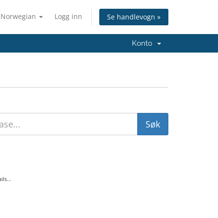
Norwegian
Logg inn
Se handlevogn »
Konto
ls...