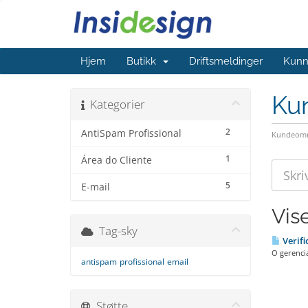
Hjem
Butikk
Driftsmeldinger
Kunn
Ku
Kategorier
2
AntiSpam Profissional
Kundeomr
1
Área do Cliente
5
E-mail
Vise
Tag-sky
Verif
O gerenci
antispam
profissional
email
Støtte