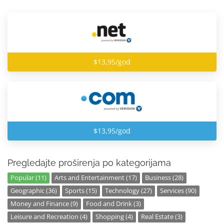
$13,95/god
$13,95/god
Pregledajte proširenja po kategorijama
Popular (11)
Arts and Entertainment (17)
Business (28)
Geographic (36)
Sports (15)
Technology (27)
Services (90)
Money and Finance (9)
Food and Drink (3)
Leisure and Recreation (4)
Shopping (4)
Real Estate (3)