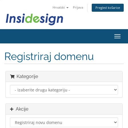
Hrvatski
Prijava
Pregled košarice
Preba
navig
Registriraj domenu
Kategorije
Akcije